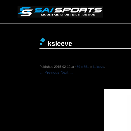
ksleeve
Published
2015-02-12
at
489 × 651
in
ksleeve
.
← Previous
Next →