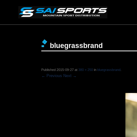
bluegrassbrand
Published
2015-09-27
at
380 × 250
in
bluegrassbrand
.
← Previous
Next →