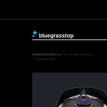
bluegrasstop
Published
2015-09-27
at
1500 × 847
in
bluegrasstop
.
← Previous
Next →