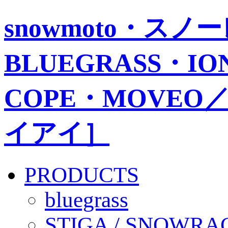
snowmoto・ス
BLUEGRASS・IO
COPE・MOVEO／
イアイ］
PRODUCTS
bluegrass
STIGA / SNOWRA