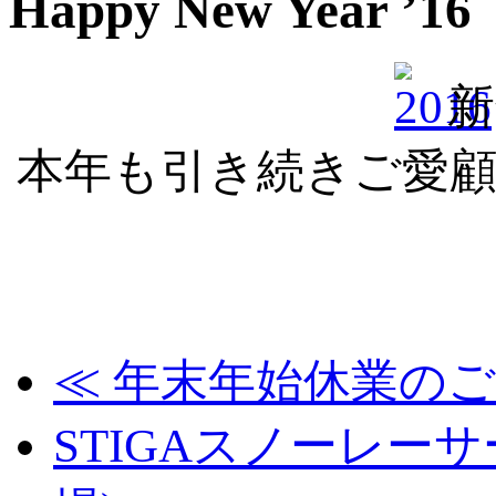
Happy New Year ’16
新
本年も引き続きご愛
≪
年末年始休業のご
STIGAスノーレー