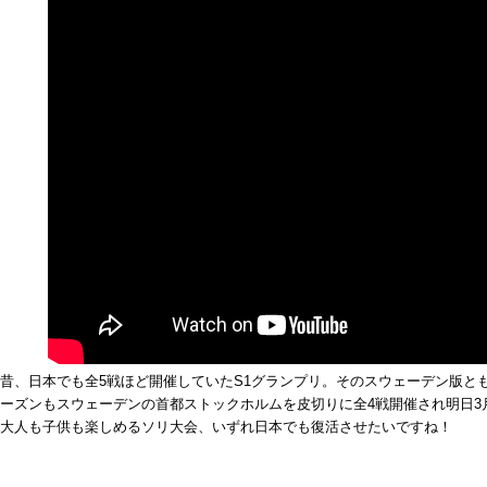
昔、日本でも全5戦ほど開催していたS1グランプリ。そのスウェーデン版とも言
ーズンもスウェーデンの首都ストックホルムを皮切りに全4戦開催され明日3
大人も子供も楽しめるソリ大会、いずれ日本でも復活させたいですね！