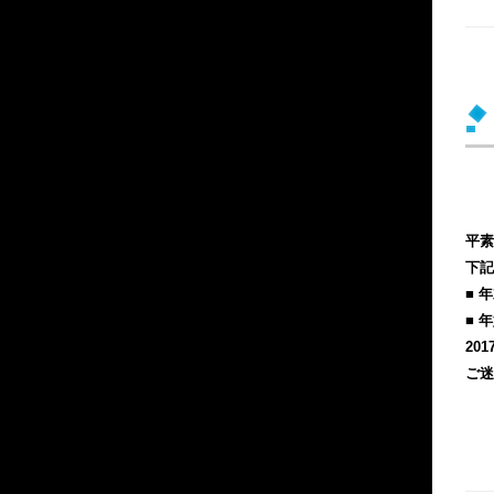
平素
下記
■ 
■ 
20
ご迷