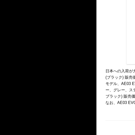
日本への入荷が大
(ブラック) 販売価
モデル、AE03 
ー、グレー、ステル
ブラック) 販売
なお、AE03 