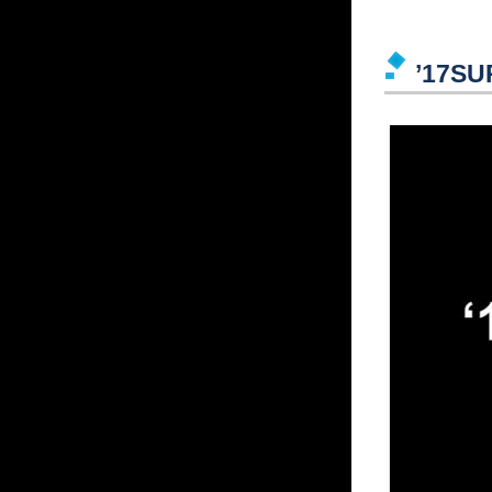
’17SU