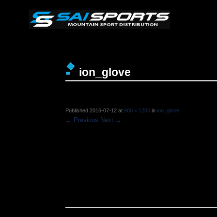
ion_glove
Published
2016-07-12
at
900 × 1200
in
ion_glove
.
← Previous
Next →