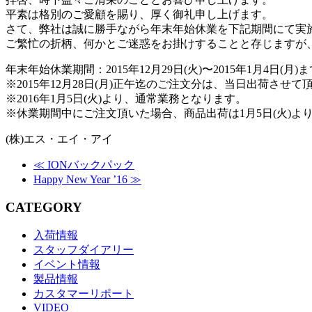
平素は格別のご愛顧を賜り、厚く御礼申し上げます。
さて、弊社は誠に勝手ながら年末年始休業を下記期間にて実
ご繁忙の折柄、何かとご迷惑をお掛けすることと存じますが
年末年始休業期間：2015年12月29日(火)〜2015年1月4日(月)
※2015年12月28日(月)正午迄のご注文分は、当日出荷させて
※2016年1月5日(火)より、通常業務となります。
※休業期間中にご注文頂いた場合、商品出荷は1月5日(火)
(株)エス・エイ・アイ
≪
IONバックパック
Happy New Year ’16
≫
CATEGORY
入荷情報
スタッフダイアリー
イベント情報
製品情報
カスタマーリポート
VIDEO